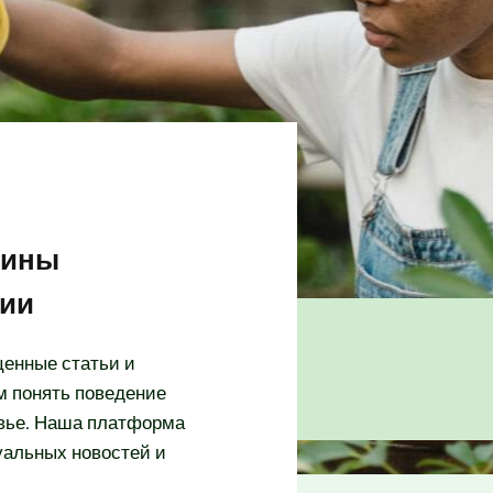
бины
гии
ценные статьи и
м понять поведение
вье. Наша платформа
уальных новостей и