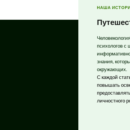
НАША ИСТОР
Путешес
Человекологи
психологов с 
информативно
знания, котор
окружающих.
С каждой стат
повышать осв
предоставлят
личностного р