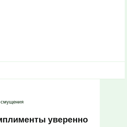
з смущения
омплименты уверенно