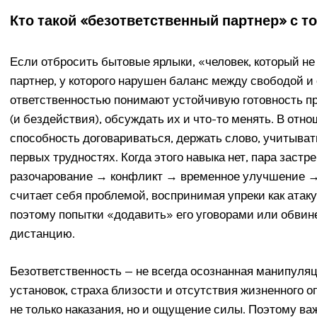
Кто такой «безответственный партнер» с т
Если отбросить бытовые ярлыки, «человек, который не
партнер, у которого нарушен баланс между свободой и
ответственностью понимают устойчивую готовность п
(и бездействия), обсуждать их и что-то менять. В отно
способность договариваться, держать слово, учитывать
первых трудностях. Когда этого навыка нет, пара застр
разочарование → конфликт → временное улучшение → п
считает себя проблемой, воспринимая упреки как атаку
поэтому попытки «додавить» его уговорами или обвин
дистанцию.
Безответственность — не всегда осознанная манипуля
установок, страха близости и отсутствия жизненного о
не только наказания, но и ощущение силы. Поэтому ва