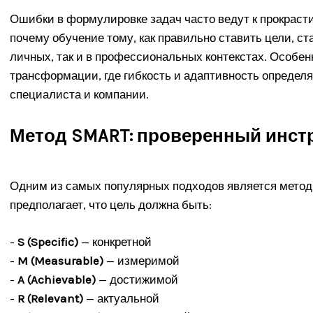
Ошибки в формулировке задач часто ведут к прокраст
почему обучение тому, как правильно ставить цели, ст
личных, так и в профессиональных контекстах. Особе
трансформации, где гибкость и адаптивность определ
специалиста и компании.
Метод SMART: проверенный инст
Одним из самых популярных подходов является метод
предполагает, что цель должна быть:
-
S (Specific)
— конкретной
-
M (Measurable)
— измеримой
-
A (Achievable)
— достижимой
-
R (Relevant)
— актуальной